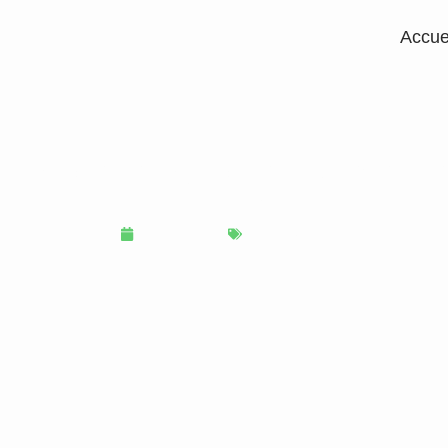
Accue
livraison à Paris : compre
règles
3 février 2026
Administratif