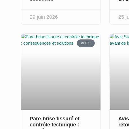
29 juin 2026
25 j
AUTO
Pare-brise fissuré et
Avis
contrôle technique :
reto