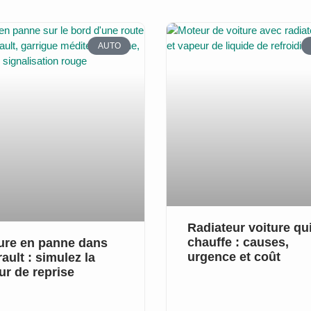
Page
Page
Page
Page
Page
Page
Page
Page
AUTO
Radiateur voiture qu
chauffe : causes,
ure en panne dans
urgence et coût
rault : simulez la
ur de reprise