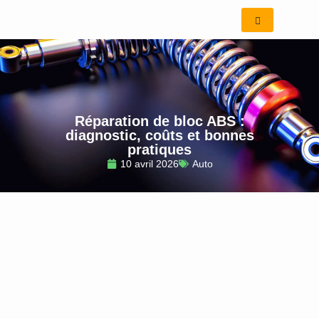
Aller
au
contenu
Réparation de bloc ABS :
diagnostic, coûts et bonnes
pratiques
10 avril 2026
Auto