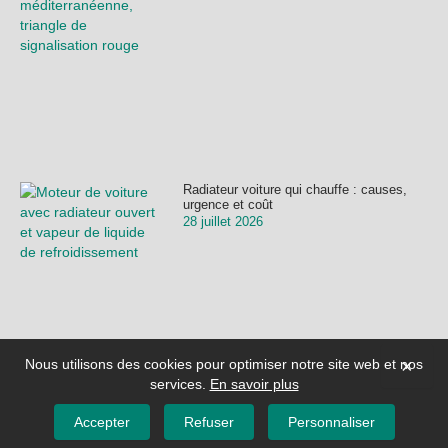
Radiateur voiture qui chauffe : causes,
urgence et coût
28 juillet 2026
×
Nous utilisons des cookies pour optimiser notre site web et nos
services.
En savoir plus
Accepter
Refuser
Personnaliser
© 2026
AFAG Magazine.
Tous droits réservés