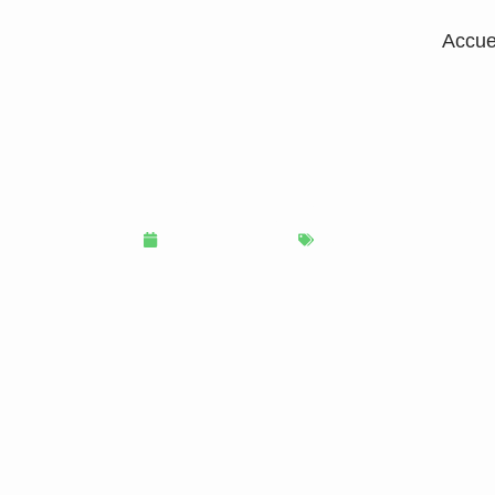
Accue
diesel : enjeux, méthodes 
31 décembre 2025
Auto