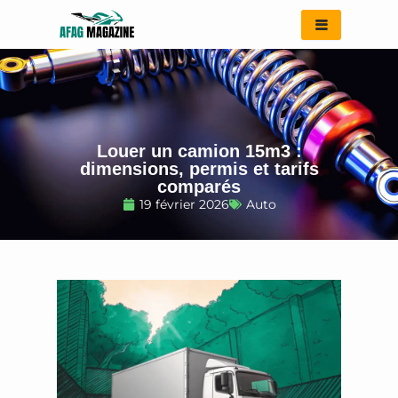
Aller
au
contenu
Louer un camion 15m3 :
dimensions, permis et tarifs
comparés
19 février 2026
Auto