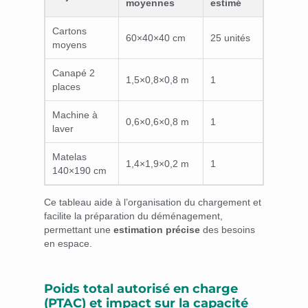
moyennes
estimé
Cartons
60×40×40 cm
25 unités
moyens
Canapé 2
1,5×0,8×0,8 m
1
places
Machine à
0,6×0,6×0,8 m
1
laver
Matelas
1,4×1,9×0,2 m
1
140×190 cm
Ce tableau aide à l’organisation du chargement et
facilite la préparation du déménagement,
permettant une
estimation précise
des besoins
en espace.
Poids total autorisé en charge
(PTAC) et impact sur la capacité